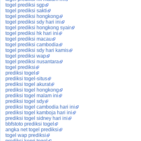
togel prediksi sgp
togel prediksi sakti
togel prediksi hongkong
togel prediksi sdy hari ini
togel prediksi hongkong syair
togel prediksi hk hari ini
togel prediksi macau
togel prediksi cambodia
togel prediksi sdy hari kamis
togel prediksi wap
togel prediksi nusantara
togel prediksi
prediksi togel
prediksi togel-situs
prediksi togel akurat
prediksi togel hongkong
prediksi togel malam ini
prediksi togel sdy
prediksi togel cambodia hari ini
prediksi togel kamboja hari ini
prediksi togel sidney hari ini
bbfstoto prediksi togel
angka net togel prediksi
togel wap prediksi
prediksi kepri togel